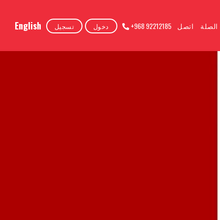
English
الصلة
اتصل
+968 92212185
دخول
تسجيل